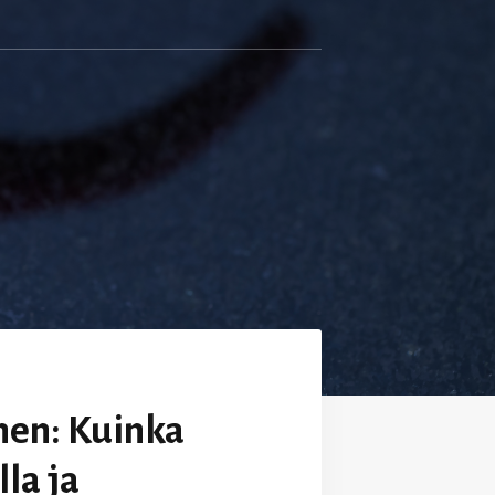
nen: Kuinka
la ja