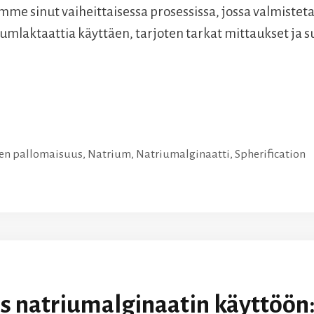
mme sinut vaiheittaisessa prosessissa, jossa valmisteta
iumlaktaattia käyttäen, tarjoten tarkat mittaukset ja 
en pallomaisuus
,
Natrium
,
Natriumalginaatti
,
Spherification
s natriumalginaatin käyttöön: