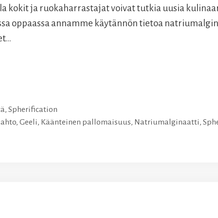
a kokit ja ruokaharrastajat voivat tutkia uusia kulinaar
assa oppaassa annamme käytännön tietoa natriumalgi
et…
tä
,
Spherification
ahto
,
Geeli
,
Käänteinen pallomaisuus
,
Natriumalginaatti
,
Sphe