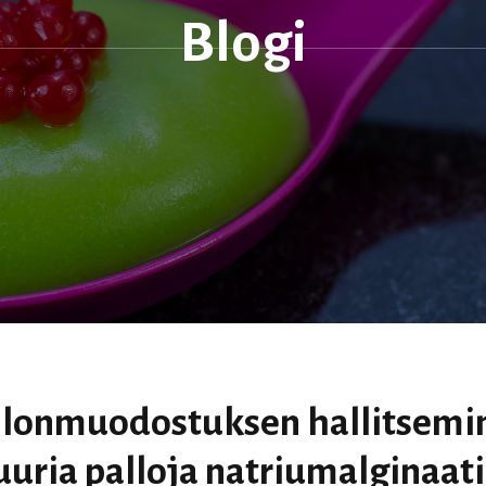
Blogi
llonmuodostuksen hallitsemi
uuria palloja natriumalginaatil