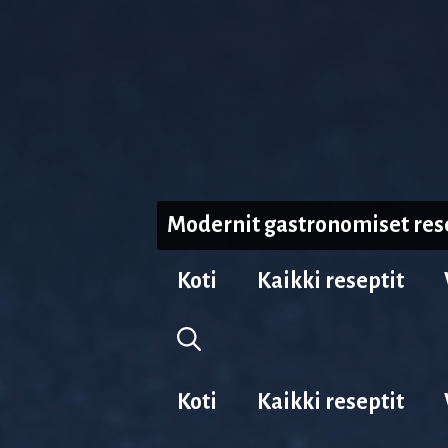
Siirry
sisältöön
Modernit gastronomiset res
Koti
Kaikki reseptit
Koti
Kaikki reseptit