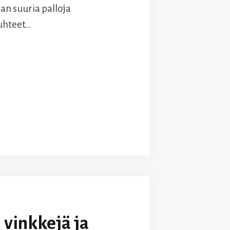
an suuria palloja
suhteet…
 vinkkejä ja