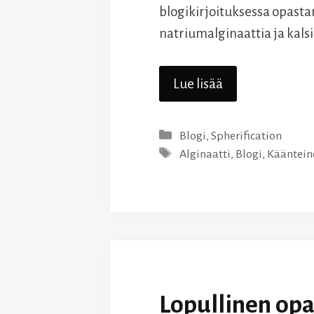
blogikirjoituksessa opasta
natriumalginaattia ja kals
Lue lisää
Kategoriat
Blogi
,
Spherification
Avainsanat
Alginaatti
,
Blogi
,
Kääntein
Lopullinen opa