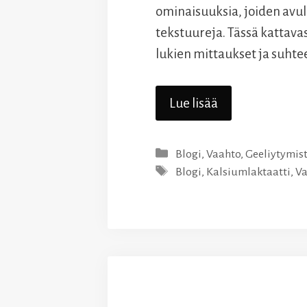
ominaisuuksia, joiden avull
tekstuureja. Tässä kattav
lukien mittaukset ja suhte
Lue lisää
Kategoriat
Blogi
,
Vaahto
,
Geeliytymis
Avainsanat
Blogi
,
Kalsiumlaktaatti
,
Va