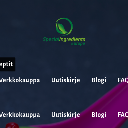
eptit
Verkkokauppa
Uutiskirje
Blogi
FA
Verkkokauppa
Uutiskirje
Blogi
FA