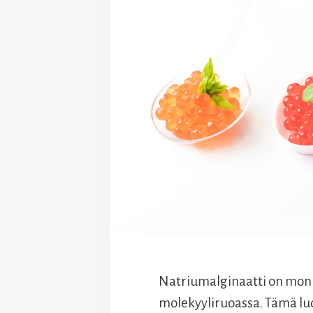
Natriumalginaatti on moni
molekyyliruoassa. Tämä luo