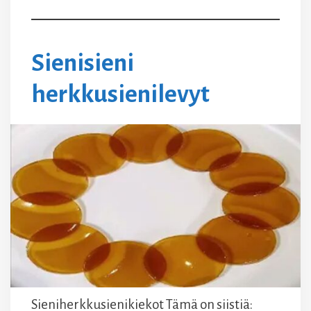
Sienisieni
herkkusienilevyt
Sieniherkkusienikiekot Tämä on siistiä: