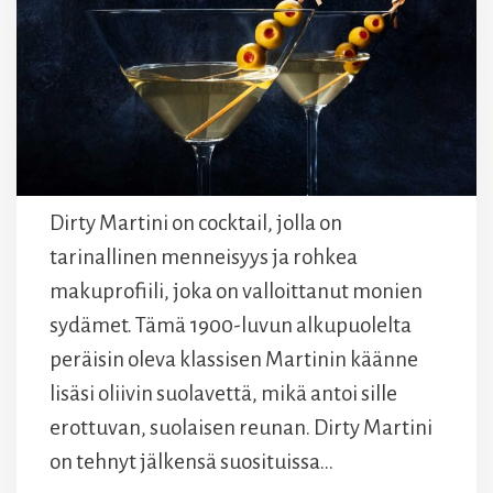
Dirty Martini on cocktail, jolla on
tarinallinen menneisyys ja rohkea
makuprofiili, joka on valloittanut monien
sydämet. Tämä 1900-luvun alkupuolelta
peräisin oleva klassisen Martinin käänne
lisäsi oliivin suolavettä, mikä antoi sille
erottuvan, suolaisen reunan. Dirty Martini
on tehnyt jälkensä suosituissa…