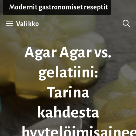
Siirry
Modernit gastronomiset reseptit
sisältöön
Valikko
Agar Agar vs.
gelatiini:
Tarina
kahdesta
hyytelöimisaine