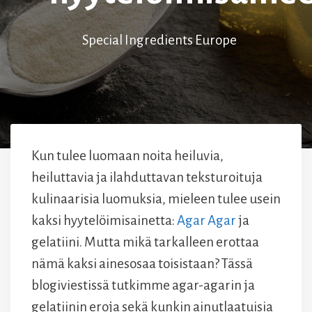
Special Ingredients Europe
Kun tulee luomaan noita heiluvia,
heiluttavia ja ilahduttavan teksturoituja
kulinaarisia luomuksia, mieleen tulee usein
kaksi hyytelöimisainetta:
Agar Agar
ja
gelatiini. Mutta mikä tarkalleen erottaa
nämä kaksi ainesosaa toisistaan? Tässä
blogiviestissä tutkimme agar-agarin ja
gelatiinin eroja sekä kunkin ainutlaatuisia