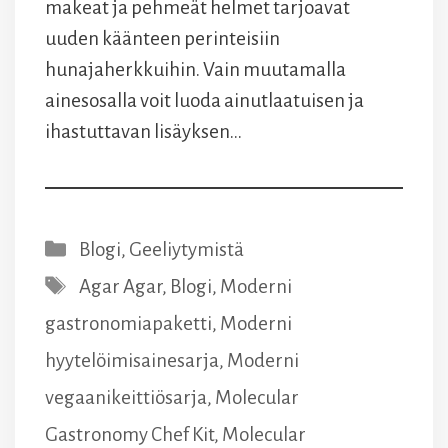
makeat ja pehmeät helmet tarjoavat
uuden käänteen perinteisiin
hunajaherkkuihin. Vain muutamalla
ainesosalla voit luoda ainutlaatuisen ja
ihastuttavan lisäyksen…
Kategoriat
Blogi
,
Geeliytymistä
Avainsanat
Agar Agar
,
Blogi
,
Moderni
gastronomiapaketti
,
Moderni
hyytelöimisainesarja
,
Moderni
vegaanikeittiösarja
,
Molecular
Gastronomy Chef Kit
,
Molecular