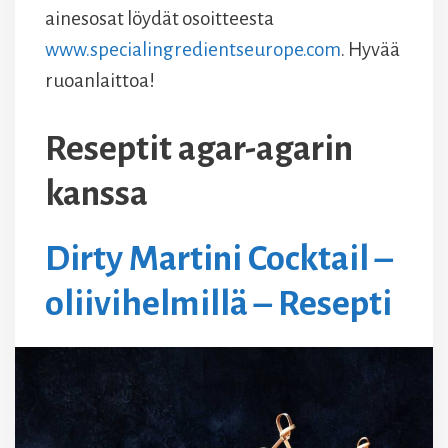
ainesosat löydät osoitteesta
www.specialingredientseurope.com
. Hyvää
ruoanlaittoa!
Reseptit agar-agarin
kanssa
Dirty Martini Cocktail –
oliivihelmillä – Resepti