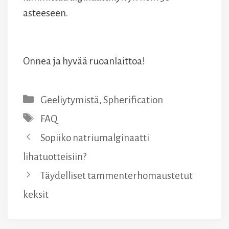
asteeseen.
Onnea ja hyvää ruoanlaittoa!
Kategoriat
Geeliytymistä
,
Spherification
Avainsanat
FAQ
Sopiiko natriumalginaatti
lihatuotteisiin?
Täydelliset tammenterhomaustetut
keksit