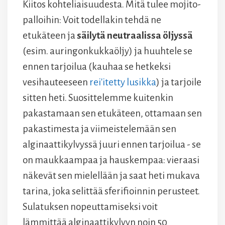
Kiitos kohteliaisuudesta. Mitä tulee mojito-
palloihin: Voit todellakin tehdä ne
etukäteen ja
säilytä neutraalissa öljyssä
(esim. auringonkukkaöljy) ja huuhtele se
ennen tarjoilua (kauhaa se hetkeksi
vesihauteeseen
rei'itetty lusikka
) ja tarjoile
sitten heti. Suosittelemme kuitenkin
pakastamaan sen etukäteen, ottamaan sen
pakastimesta ja viimeistelemään sen
alginaattikylvyssä juuri ennen tarjoilua - se
on maukkaampaa ja hauskempaa: vieraasi
näkevät sen mielellään ja saat heti mukava
tarina, joka selittää sferifioinnin perusteet.
Sulatuksen nopeuttamiseksi voit
lämmittää alginaattikylvyn noin 50