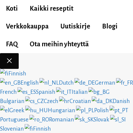
Koti
Kaikki reseptit
Verkkokauppa
Uutiskirje
Blogi
FAQ
Ota meihin yhteyttä
Sulje
Finnish
English
Dutch
German
French
Spanish
Italian
Bulgarian
Czech
Croatian
Danish
Greek
Hungarian
Polish
Portuguese
Romanian
Slovak
Slovenian
Finnish