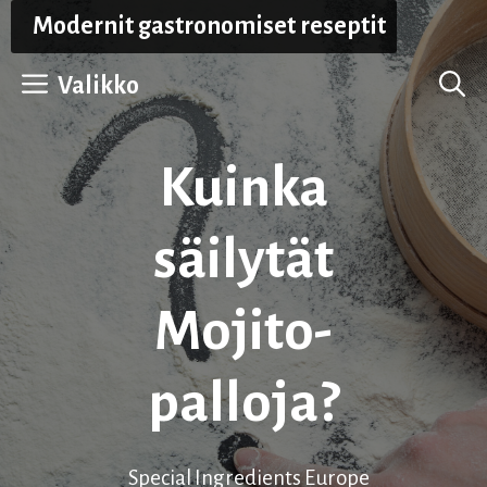
Siirry
Modernit gastronomiset reseptit
sisältöön
Valikko
Kuinka
säilytät
Mojito-
palloja?
Special Ingredients Europe