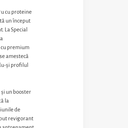
tru cu proteine
ută un început
. La Special
 a
nt cu premium
e se amestecă
u-și profilul
 și un booster
ă la
iunile de
put revigorant
 un antrenament