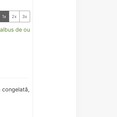
1x
2x
3x
 albus de ou
a congelată,