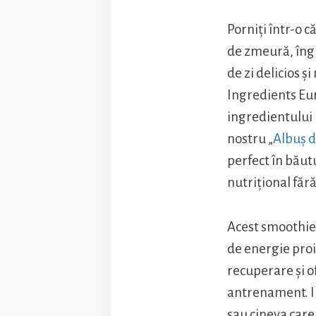
Porniți într-o c
de zmeură, îngri
de zi delicios 
Ingredients Eur
ingredientului
nostru „
Albuș 
perfect în băut
nutrițional făr
Acest smoothie 
de energie proi
recuperare și o
antrenament. I
sau cineva car