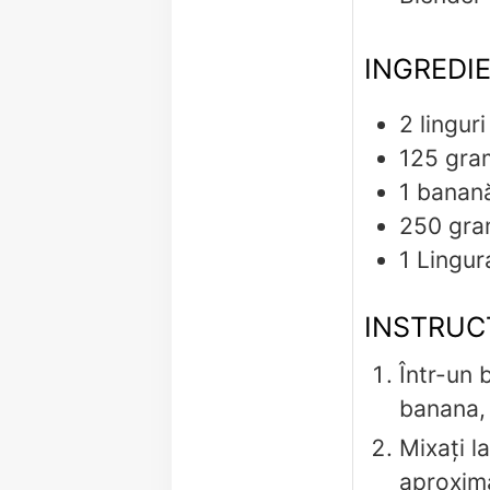
INGREDI
2
linguri
125
gra
1
banan
250
gr
1
Lingur
INSTRUC
Într-un 
banana, 
Mixați l
aproxima