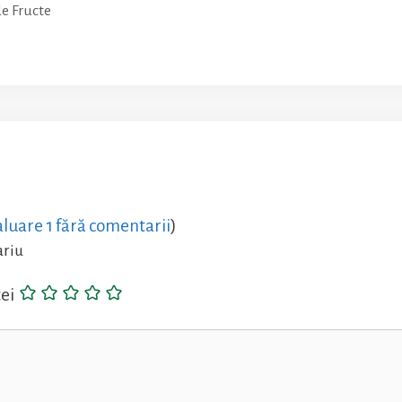
de Fructe
aluare 1 fără comentarii
)
ariu
ei