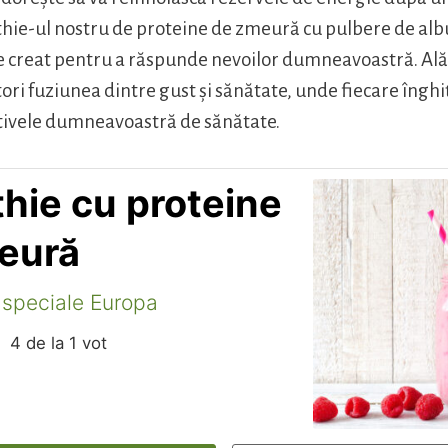
thie-ul nostru de proteine de zmeură cu pulbere de a
te creat pentru a răspunde nevoilor dumneavoastră. Ală
ori fuziunea dintre gust și sănătate, unde fiecare înghi
ctivele dumneavoastră de sănătate.
hie cu proteine
eură
 speciale Europa
4
de la 1 vot