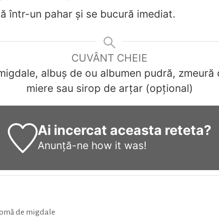
ă într-un pahar și se bucură imediat.
CUVÂNT CHEIE
migdale, albuș de ou albumen pudră, zmeură 
miere sau sirop de arțar (opțional)
Ai incercat aceasta reteta?
Anunță-ne
how it was!
aromă de migdale