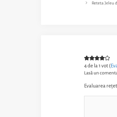
Reteta Jeleu 
4 de la 1 vot (
Ev
Lasă un coment
Evaluarea rețet
Comentariu