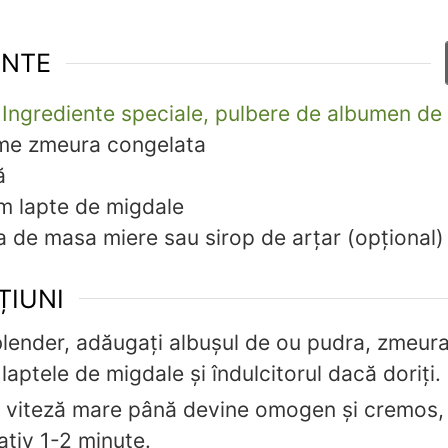
ENTE
Ingrediente speciale, pulbere de albumen de
me
zmeura congelata
ă
am
lapte de migdale
a de masa
miere sau sirop de arțar (opțional)
ȚIUNI
blender, adăugați albușul de ou pudra, zmeur
laptele de migdale și îndulcitorul dacă doriți.
a viteză mare până devine omogen și cremos,
tiv 1-2 minute.