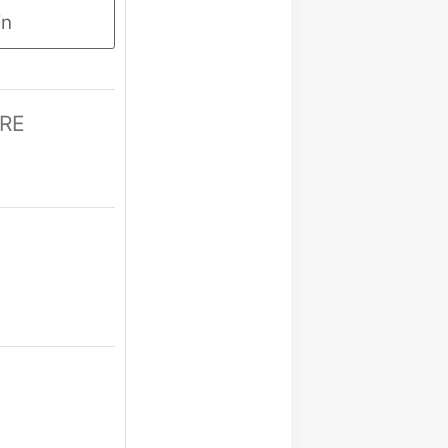
in
IRE