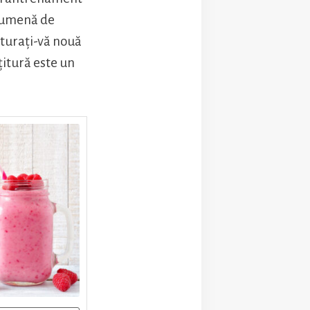
lbumenă de
turați-vă nouă
țitură este un