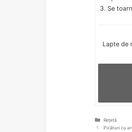
Se toarn
Lapte de 
Categorii
Reţetă
Picături cu 