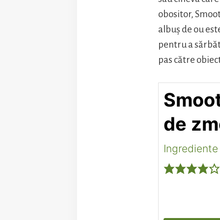
obositor, Smoo
albuș de ou es
pentru a sărbăt
pas către obie
Smoot
de zm
Ingrediente