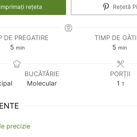
Imprimați rețeta
Rețetă P
P DE PREGATIRE
TIMP DE GĂT
minute
minute
5
5
min
min
S
BUCĂTĂRIE
PORȚII
cipal
Molecular
1
1
ENTE
e precizie