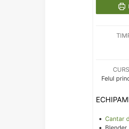
TIM
CUR
Felul prin
ECHIPAM
Cantar d
Blender